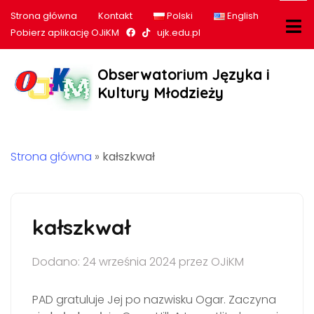
Strona główna
Kontakt
Polski
English
Nasz profil na Facebook
Nasz profil na tiktok
Pobierz aplikację OJiKM
ujk.edu.pl
Obserwatorium Języka i
Kultury Młodzieży
Strona główna
»
kałszkwał
kałszkwał
Dodano: 24 września 2024 przez OJiKM
PAD gratuluje Jej po nazwisku Ogar. Zaczyna