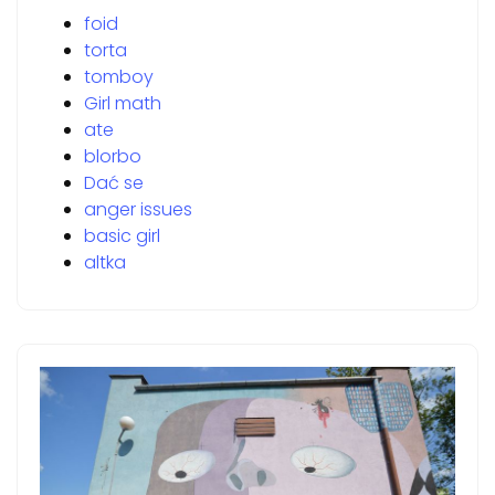
foid
torta
tomboy
Girl math
ate
blorbo
Dać se
anger issues
basic girl
altka