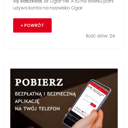
się
kałszkwał
, że Ogar-Hill. A tu na tłiterku pani
używa konta na nazwisko Ogar.
« POWRÓT
Ilość słów: 24