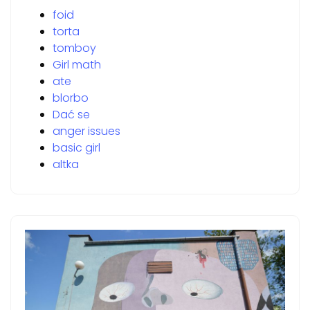
foid
torta
tomboy
Girl math
ate
blorbo
Dać se
anger issues
basic girl
altka