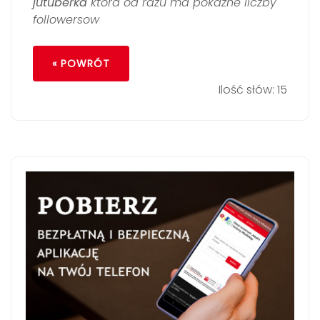
jutuberka
ktora od razu ma pokazne liczby
followersow
« POWRÓT
Ilość słów: 15