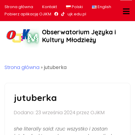
Strona główna
Kontakt
Polski
English
Nasz profil na Facebook
Nasz profil na tiktok
Pobierz aplikację OJiKM
ujk.edu.pl
Obserwatorium Języka i
Kultury Młodzieży
Strona główna
»
jutuberka
jutuberka
Dodano: 23 września 2024 przez OJiKM
she literally said: rzuc wszystko i zostan