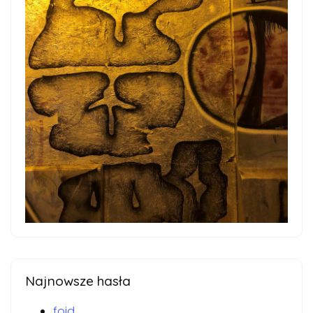
Najnowsze hasła
foid