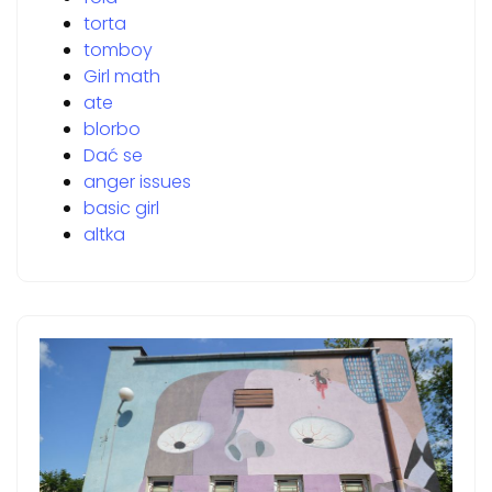
torta
tomboy
Girl math
ate
blorbo
Dać se
anger issues
basic girl
altka