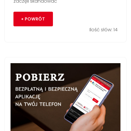
zaczęli skandować
« POWRÓT
Ilość słów: 14