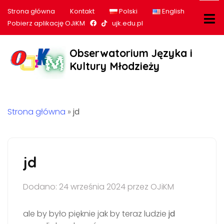
Strona główna
Kontakt
Polski
English
Nasz profil na Facebook
Nasz profil na tiktok
Pobierz aplikację OJiKM
ujk.edu.pl
Obserwatorium Języka i
Kultury Młodzieży
Strona główna
»
jd
jd
Dodano: 24 września 2024 przez OJiKM
ale by było pięknie jak by teraz ludzie
jd