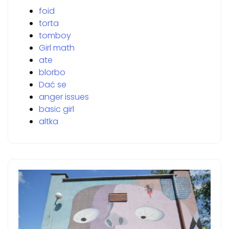
foid
torta
tomboy
Girl math
ate
blorbo
Dać se
anger issues
basic girl
altka