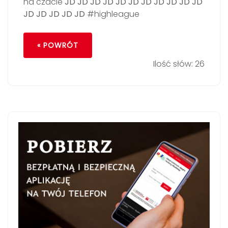
na czacie
JD JD JD JD JD JD JD
JD JD JD JD
JD JD JD JD JD
#highleague
« POWRÓT
Ilość słów: 26