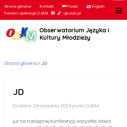
Strona główna
Kontakt
Polski
English
Nasz profil na Facebook
Nasz profil na tiktok
Pobierz aplikację OJiKM
ujk.edu.pl
Obserwatorium Języka i
Kultury Młodzieży
Strona główna
»
JD
JD
Dodano: 24 września 2024 przez OJiKM
już na następnej konferencji, wszystkie dzieci