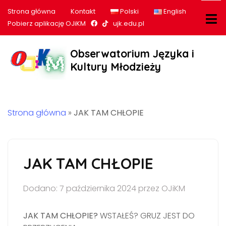
Strona główna
Kontakt
Polski
English
Nasz profil na Facebook
Nasz profil na tiktok
Pobierz aplikację OJiKM
ujk.edu.pl
Obserwatorium Języka i
Kultury Młodzieży
Strona główna
»
JAK TAM CHŁOPIE
JAK TAM CHŁOPIE
Dodano: 7 października 2024 przez OJiKM
JAK TAM CHŁOPIE?
WSTAŁEŚ? GRUZ JEST DO