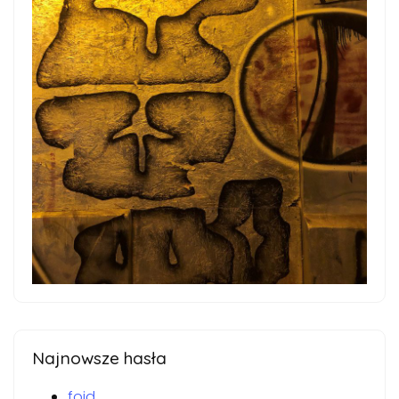
Najnowsze hasła
foid