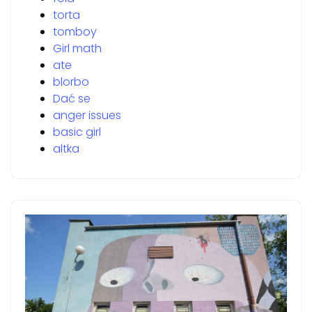
torta
tomboy
Girl math
ate
blorbo
Dać se
anger issues
basic girl
altka