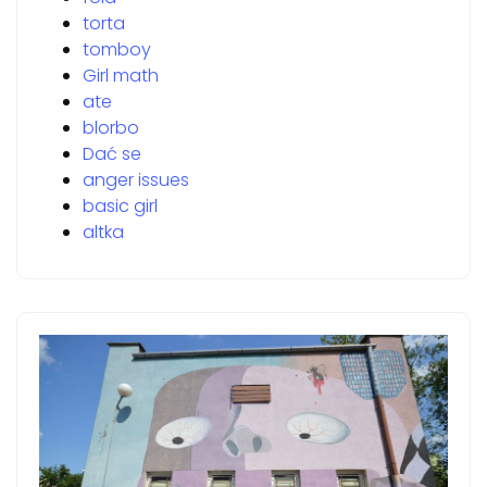
torta
tomboy
Girl math
ate
blorbo
Dać se
anger issues
basic girl
altka