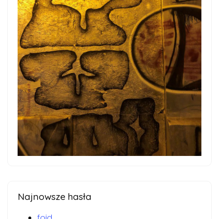
Najnowsze hasła
foid