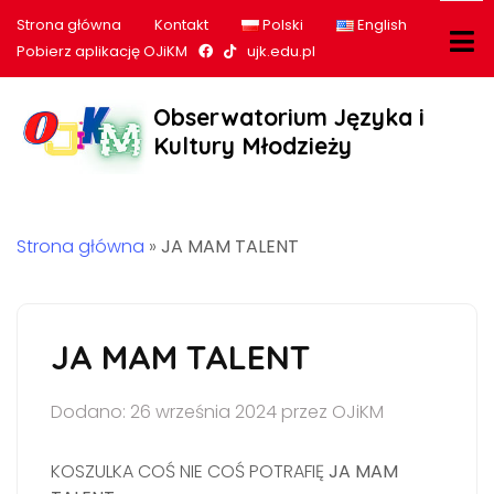
Strona główna
Kontakt
Polski
English
Nasz profil na Facebook
Nasz profil na tiktok
Pobierz aplikację OJiKM
ujk.edu.pl
Obserwatorium Języka i
Kultury Młodzieży
Strona główna
»
JA MAM TALENT
JA MAM TALENT
Dodano: 26 września 2024 przez OJiKM
KOSZULKA COŚ NIE COŚ POTRAFIĘ
JA MAM