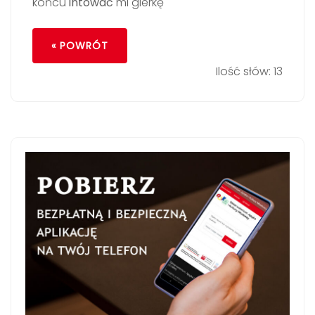
końcu
intować
mi gierkę
« POWRÓT
Ilość słów: 13