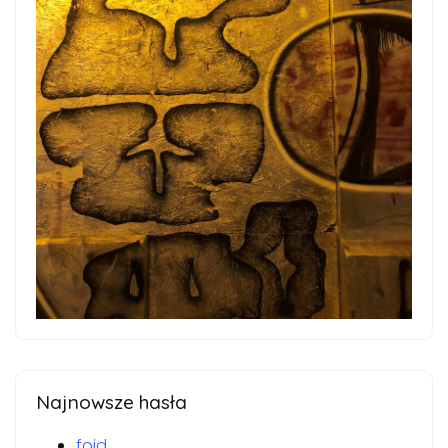
Najnowsze hasła
foid