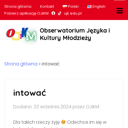
Strona główna
Kontakt
Polski
English
Nasz profil na Facebook
Nasz profil na tiktok
Pobierz aplikację OJiKM
ujk.edu.pl
Obserwatorium Języka i
Kultury Młodzieży
Strona główna
»
intować
intować
Dodano: 23 września 2024 przez OJiKM
Dla takich rzeczy żyję
Odechce im się w