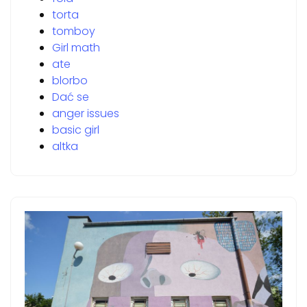
torta
tomboy
Girl math
ate
blorbo
Dać se
anger issues
basic girl
altka