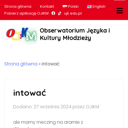
Strona główna
Kontakt
Polski
English
Nasz profil na Facebook
Nasz profil na tiktok
Pobierz aplikację OJiKM
ujk.edu.pl
Obserwatorium Języka i
Kultury Młodzieży
Strona główna
»
intować
intować
Dodano: 27 września 2024 przez OJiKM
ale mamy meczing na aramie z