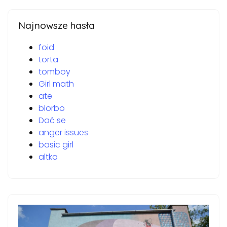
Najnowsze hasła
foid
torta
tomboy
Girl math
ate
blorbo
Dać se
anger issues
basic girl
altka