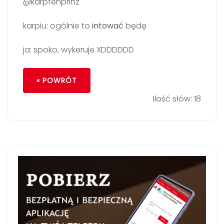
@karpfenprinz
karpiu: ogólnie to
intować
będę
ja: spoko, wykeruje XDDDDDD
« POWRÓT
Ilość słów: 18