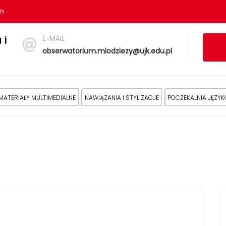
sh
E-MAIL
 i
obserwatorium.mlodziezy@ujk.edu.pl
MATERIAŁY MULTIMEDIALNE
NAWIĄZANIA I STYLIZACJE
POCZEKALNIA JĘZY