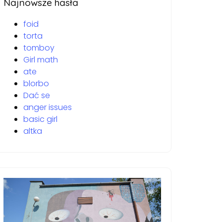
Najnowsze hasła
foid
torta
tomboy
Girl math
ate
blorbo
Dać se
anger issues
basic girl
altka