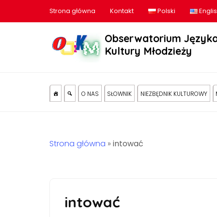
Strona główna
Kontakt
Polski
Engli
Obserwatorium Języka
Kultury Młodzieży
O NAS
SŁOWNIK
NIEZBĘDNIK KULTUROWY
Strona główna
»
intować
intować