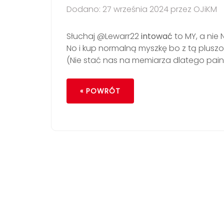
Dodano: 27 września 2024 przez OJiKM
Słuchaj @Lewarr22
intować
to MY, a nie 
No i kup normalną myszkę bo z tą pluszow
(Nie stać nas na memiarza dlatego pain
« POWRÓT