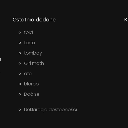
Ostatnio dodane
K
foid
torta
tomboy
a
Girl math
w
ate
blorbo
Dać se
Deklaracja dostępności