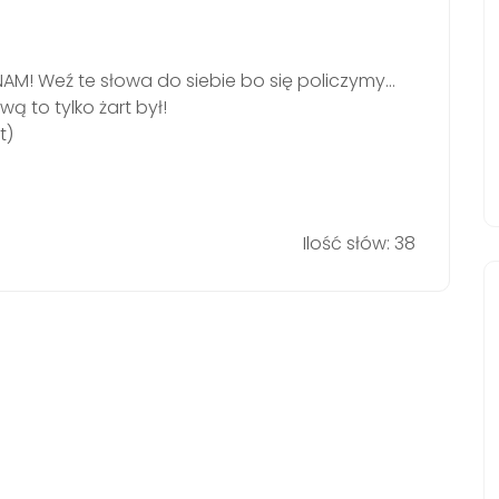
NAM! Weź te słowa do siebie bo się policzymy…
ą to tylko żart był!
t)
Ilość słów: 38