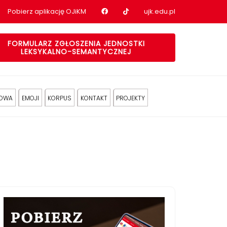
Nasz profil na Facebook
Nasz profil na tiktok
Pobierz aplikację OJiKM
ujk.edu.pl
FORMULARZ ZGŁOSZENIA JEDNOSTKI
LEKSYKALNO-SEMANTYCZNEJ
KOWA
EMOJI
KORPUS
KONTAKT
PROJEKTY