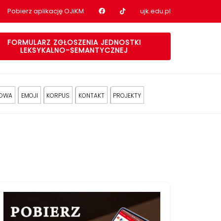
Nasz profil na Facebook
Nasz profil na tiktok
Pobierz aplikację OJiKM
ujk.edu.pl
FORMULARZ ZGŁOSZENIA JEDNOSTKI
LEKSYKALNO-SEMANTYCZNEJ
KOWA
EMOJI
KORPUS
KONTAKT
PROJEKTY