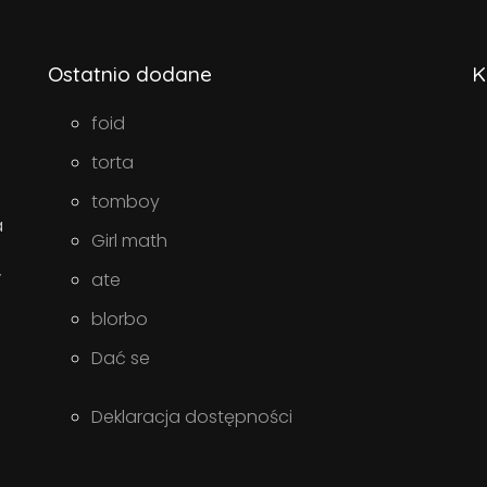
Ostatnio dodane
K
foid
torta
tomboy
a
Girl math
w
ate
blorbo
Dać se
Deklaracja dostępności