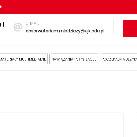
sh
E-MAIL
 i
obserwatorium.mlodziezy@ujk.edu.pl
MATERIAŁY MULTIMEDIALNE
NAWIĄZANIA I STYLIZACJE
POCZEKALNIA JĘZY