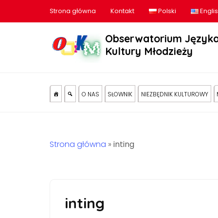
Strona główna
Kontakt
Polski
Engli
Obserwatorium Języka
Kultury Młodzieży
O NAS
SŁOWNIK
NIEZBĘDNIK KULTUROWY
Strona główna
»
inting
inting