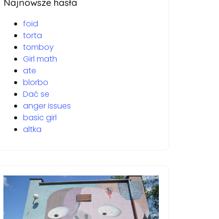
Najnowsze hasła
foid
torta
tomboy
Girl math
ate
blorbo
Dać se
anger issues
basic girl
altka