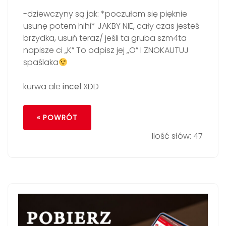
-dziewczyny są jak: *poczułam się pięknie
usunę potem hihi* JAKBY NIE, cały czas jesteś
brzydka, usuń teraz/ jeśli ta gruba szm4ta
napisze ci „K” To odpisz jej „O” I ZNOKAUTUJ
spaślaka
kurwa ale
incel
XDD
« POWRÓT
Ilość słów: 47