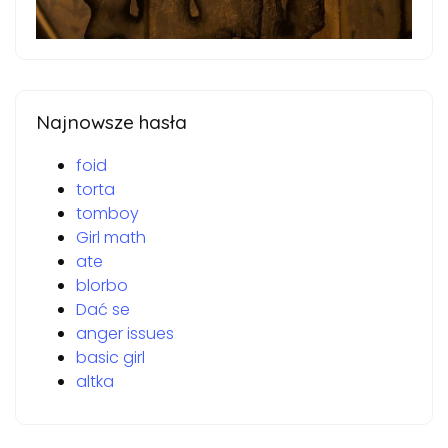
Najnowsze hasła
foid
torta
tomboy
Girl math
ate
blorbo
Dać se
anger issues
basic girl
altka