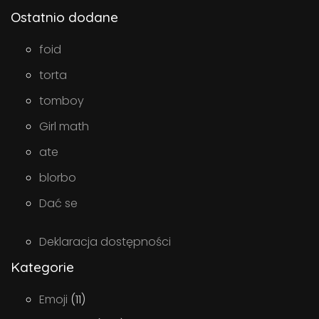
Ostatnio dodane
foid
torta
tomboy
Girl math
ate
blorbo
Dać se
Deklaracja dostępności
Kategorie
Emoji
(11)