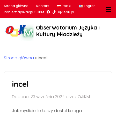
Strona główna
Kontakt
Polski
English
Nasz profil na Facebook
Nasz profil na tiktok
Pobierz aplikację OJiKM
ujk.edu.pl
Obserwatorium Języka i
Kultury Młodzieży
Strona główna
»
incel
incel
Dodano: 23 września 2024 przez OJiKM
Jak myslicie ile koszy dostal kolega: