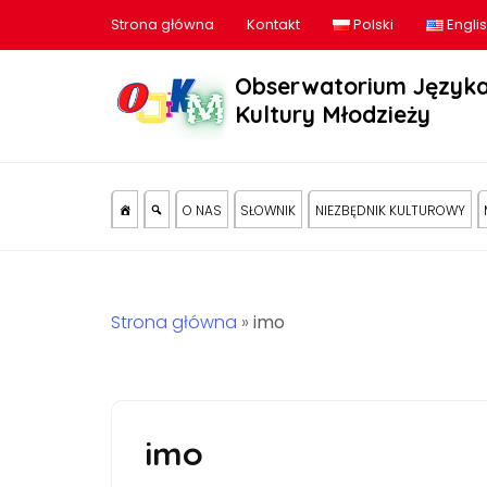
Strona główna
Kontakt
Polski
Engli
Obserwatorium Języka
Kultury Młodzieży
O NAS
SŁOWNIK
NIEZBĘDNIK KULTUROWY
Strona główna
»
imo
imo