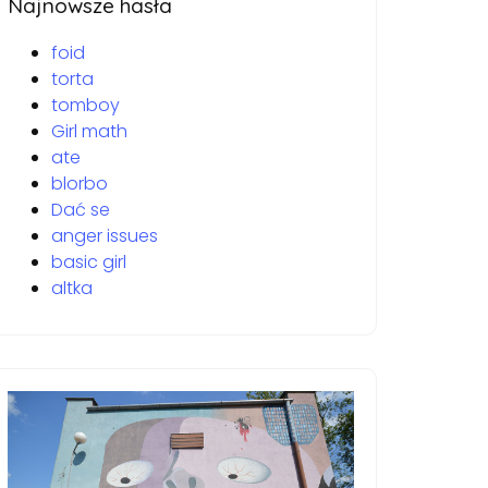
Najnowsze hasła
foid
torta
tomboy
Girl math
ate
blorbo
Dać se
anger issues
basic girl
altka