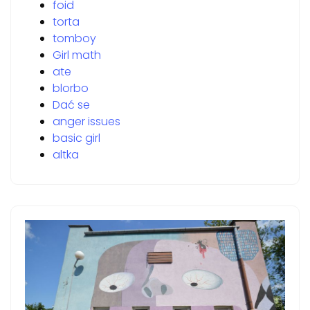
foid
torta
tomboy
Girl math
ate
blorbo
Dać se
anger issues
basic girl
altka