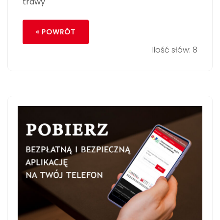
trawy
« POWRÓT
Ilość słów: 8