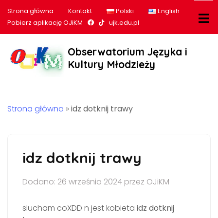
Strona główna
Kontakt
Polski
English
Nasz profil na Facebook
Nasz profil na tiktok
Pobierz aplikację OJiKM
ujk.edu.pl
Obserwatorium Języka i
Kultury Młodzieży
Strona główna
»
idz dotknij trawy
idz dotknij trawy
Dodano: 26 września 2024 przez OJiKM
slucham coXDD n jest kobieta
idz dotknij