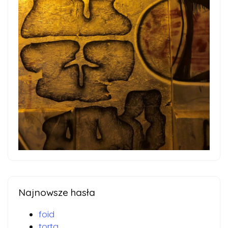
Najnowsze hasła
foid
torta