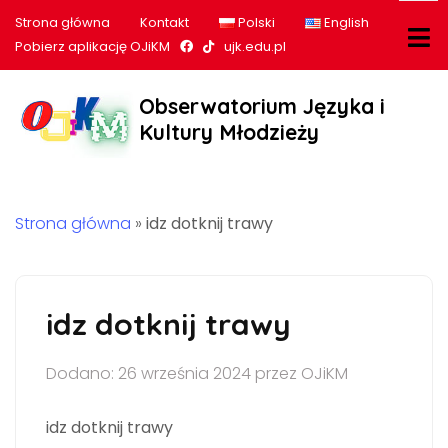
Strona główna
Kontakt
Polski
English
Nasz profil na Facebook
Nasz profil na tiktok
Pobierz aplikację OJiKM
ujk.edu.pl
Obserwatorium Języka i
Kultury Młodzieży
Strona główna
»
idz dotknij trawy
idz dotknij trawy
Dodano: 26 września 2024 przez OJiKM
idz dotknij trawy