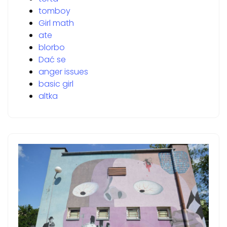
tomboy
Girl math
ate
blorbo
Dać se
anger issues
basic girl
altka