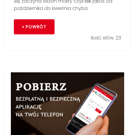
się zaczyna sezon mokry czyli
idk
jakoś od
października do kwietnia chyba
« POWRÓT
Ilość słów: 23