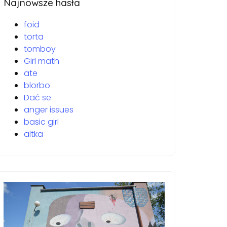
Najnowsze hasła
foid
torta
tomboy
Girl math
ate
blorbo
Dać se
anger issues
basic girl
altka