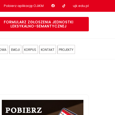
Nasz profil na Facebook
Nasz profil na tiktok
Pobierz aplikację OJiKM
ujk.edu.pl
FORMULARZ ZGŁOSZENIA JEDNOSTKI
LEKSYKALNO-SEMANTYCZNEJ
KOWA
EMOJI
KORPUS
KONTAKT
PROJEKTY