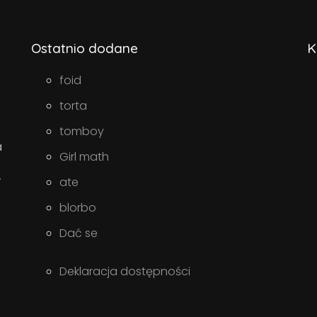
Ostatnio dodane
K
foid
torta
tomboy
a
Girl math
w
ate
blorbo
Dać se
Deklaracja dostępności