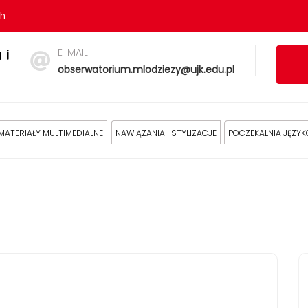
sh
E-MAIL
 i
obserwatorium.mlodziezy@ujk.edu.pl
MATERIAŁY MULTIMEDIALNE
NAWIĄZANIA I STYLIZACJE
POCZEKALNIA JĘZY