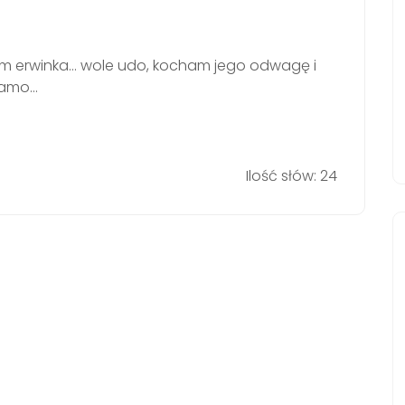
z nim erwinka… wole udo, kocham jego odwagę i
 samo…
Ilość słów: 24