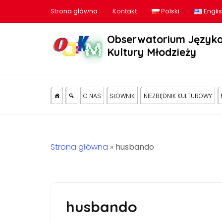
Strona główna
Kontakt
Polski
Engli
Obserwatorium Języka
Kultury Młodzieży
O NAS
SŁOWNIK
NIEZBĘDNIK KULTUROWY
Strona główna
»
husbando
husbando