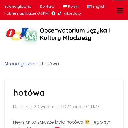
Strona główna
Kontakt
Polski
English
Nasz profil na Facebook
Nasz profil na tiktok
Pobierz aplikację OJiKM
ujk.edu.pl
Obserwatorium Języka i
Kultury Młodzieży
Strona główna
»
hotówa
hotówa
Dodano: 20 września 2024 przez OJiKM
Neymar to zawsze była
hotówa
i jego syn