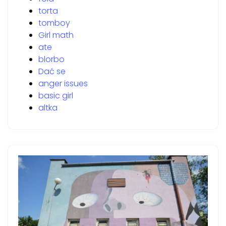
torta
tomboy
Girl math
ate
blorbo
Dać se
anger issues
basic girl
altka