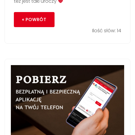
też jest taki uroczy
« POWRÓT
Ilość słów: 14