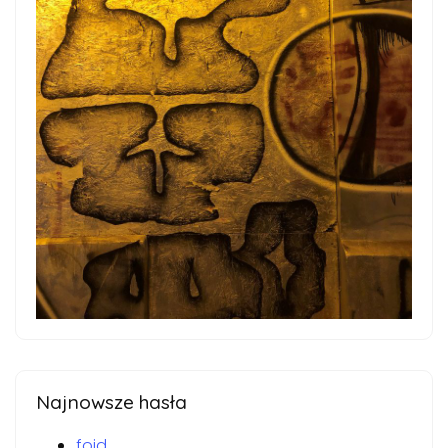
Najnowsze hasła
foid