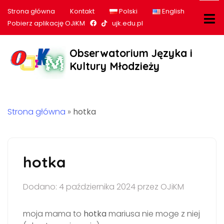
Strona główna
Kontakt
Polski
English
Nasz profil na Facebook
Nasz profil na tiktok
Pobierz aplikację OJiKM
ujk.edu.pl
Obserwatorium Języka i
Kultury Młodzieży
Strona główna
»
hotka
hotka
Dodano: 4 października 2024 przez OJiKM
moja mama to
hotka
mariusa nie moge z niej