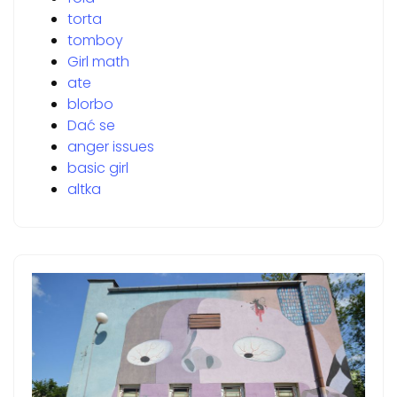
torta
tomboy
Girl math
ate
blorbo
Dać se
anger issues
basic girl
altka