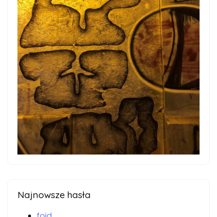
Najnowsze hasła
foid