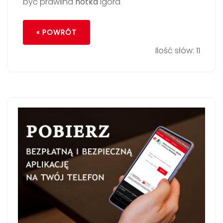
być prawilna
hotka
igora
« POWRÓT
Ilość słów: 11