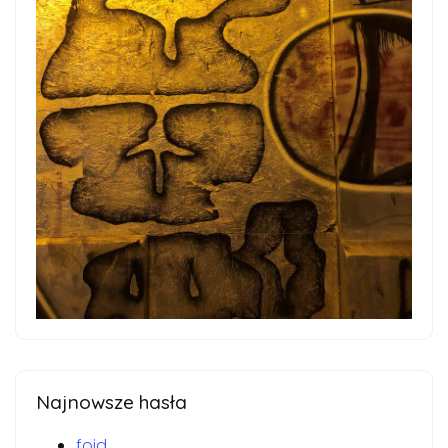
Najnowsze hasła
foid