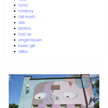
torta
tomboy
Girl math
ate
blorbo
Dać se
anger issues
basic girl
altka