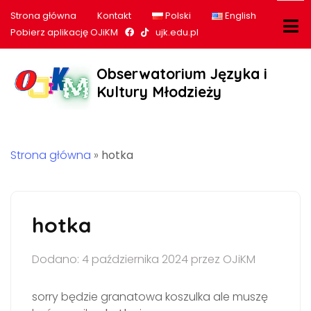
Strona główna
Kontakt
Polski
English
Nasz profil na Facebook
Nasz profil na tiktok
Pobierz aplikację OJiKM
ujk.edu.pl
Obserwatorium Języka i
Kultury Młodzieży
Strona główna
»
hotka
hotka
Dodano: 4 października 2024 przez OJiKM
sorry będzie granatowa koszulka ale muszę