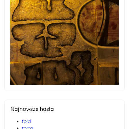
Najnowsze hasła
foid
torta