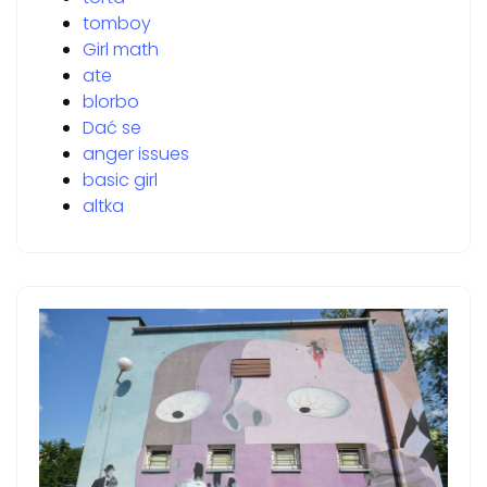
tomboy
Girl math
ate
blorbo
Dać se
anger issues
basic girl
altka