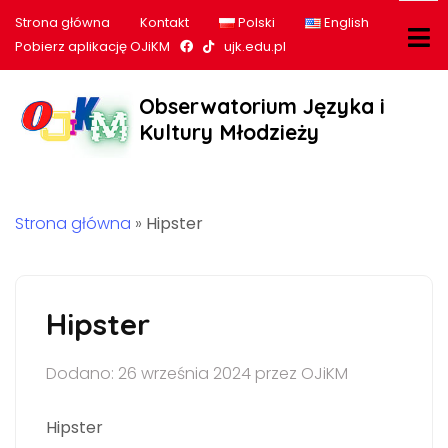
Strona główna
Kontakt
Polski
English
Nasz profil na Facebook
Nasz profil na tiktok
Pobierz aplikację OJiKM
ujk.edu.pl
Obserwatorium Języka i
Kultury Młodzieży
Strona główna
»
Hipster
Hipster
Dodano: 26 września 2024 przez OJiKM
Hipster