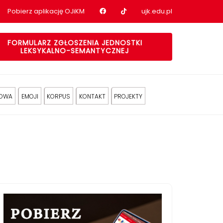
Nasz profil na Facebook
Nasz profil na tiktok
Pobierz aplikację OJiKM
ujk.edu.pl
FORMULARZ ZGŁOSZENIA JEDNOSTKI
LEKSYKALNO-SEMANTYCZNEJ
KOWA
EMOJI
KORPUS
KONTAKT
PROJEKTY