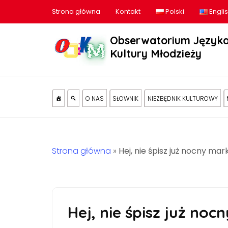
Strona główna
Kontakt
Polski
Engli
Obserwatorium Języka
Kultury Młodzieży
O NAS
SŁOWNIK
NIEZBĘDNIK KULTUROWY
Strona główna
»
Hej, nie śpisz już nocny mar
Hej, nie śpisz już noc