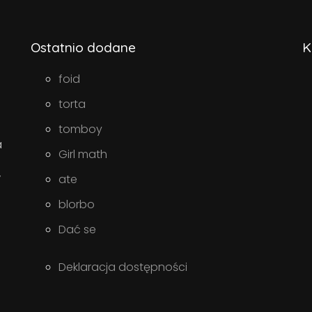
Ostatnio dodane
K
foid
torta
tomboy
a
Girl math
w
ate
blorbo
Dać se
Deklaracja dostępności