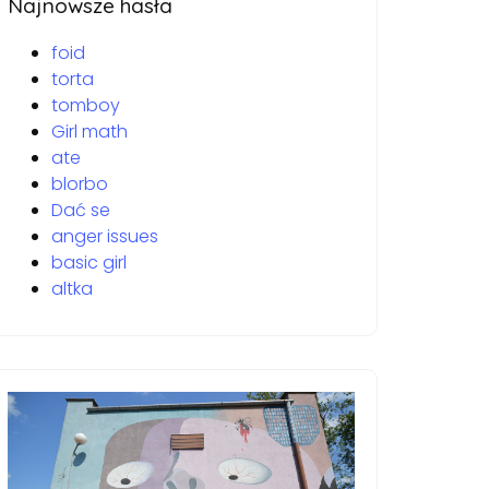
Najnowsze hasła
foid
torta
tomboy
Girl math
ate
blorbo
Dać se
anger issues
basic girl
altka