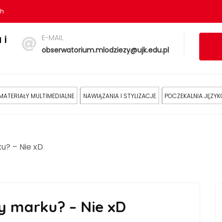
sh
E-MAIL
 i
obserwatorium.mlodziezy@ujk.edu.pl
MATERIAŁY MULTIMEDIALNE
NAWIĄZANIA I STYLIZACJE
POCZEKALNIA JĘZY
ku? – Nie xD
ny marku? – Nie xD