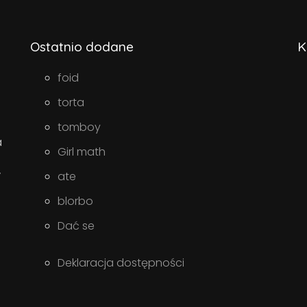
Ostatnio dodane
K
foid
torta
tomboy
a
Girl math
w
ate
blorbo
Dać se
Deklaracja dostępności