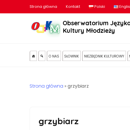
Strona główna
Kontakt
Polski
Engli
Obserwatorium Języka
Kultury Młodzieży
O NAS
SŁOWNIK
NIEZBĘDNIK KULTUROWY
Strona główna
»
grzybiarz
grzybiarz