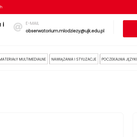
sh
E-MAIL
 i
obserwatorium.mlodziezy@ujk.edu.pl
MATERIAŁY MULTIMEDIALNE
NAWIĄZANIA I STYLIZACJE
POCZEKALNIA JĘZY