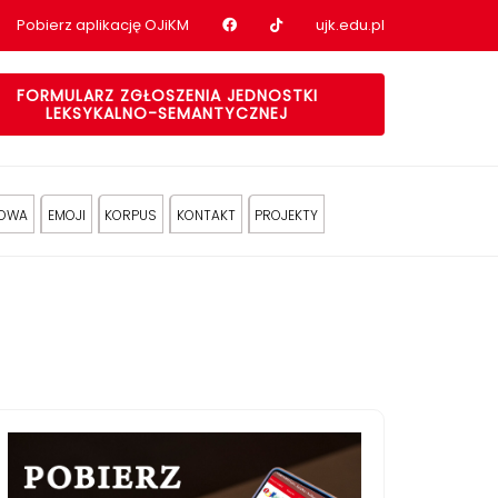
Nasz profil na Facebook
Nasz profil na tiktok
Pobierz aplikację OJiKM
ujk.edu.pl
FORMULARZ ZGŁOSZENIA JEDNOSTKI
LEKSYKALNO-SEMANTYCZNEJ
KOWA
EMOJI
KORPUS
KONTAKT
PROJEKTY