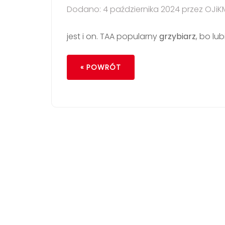
Dodano: 4 października 2024 przez OJiK
jest i on. TAA popularny
grzybiarz
, bo lu
« POWRÓT