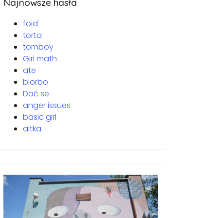
Najnowsze hasła
foid
torta
tomboy
Girl math
ate
blorbo
Dać se
anger issues
basic girl
altka