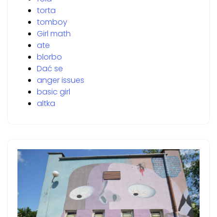
torta
tomboy
Girl math
ate
blorbo
Dać se
anger issues
basic girl
altka