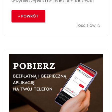
wszyatko zepsula bo mam jutro kartkowke
« POWRÓT
Ilość słów: 13