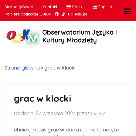
Strona główna
Kontakt
Polski
English
Nasz profil na Facebook
Nasz profil na tiktok
Pobierz aplikację OJiKM
ujk.edu.pl
Obserwatorium Języka i
Kultury Młodzieży
Strona główna
»
grac w klocki
grac w klocki
Dodano: 27 września 2024 przez OJiKM
chcialam dzis
grac w klocki
ale matematyka