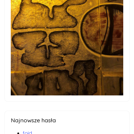
Najnowsze hasła
foid