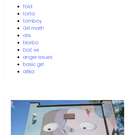
foid
torta
tomboy
Girl math
ate
blorbo
Dać se
anger issues
basic girl
altka