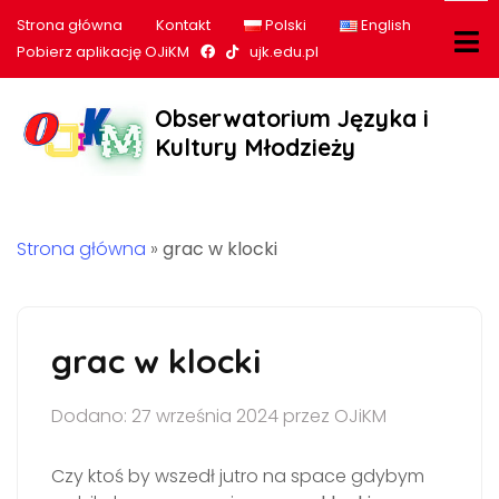
Strona główna
Kontakt
Polski
English
Nasz profil na Facebook
Nasz profil na tiktok
Pobierz aplikację OJiKM
ujk.edu.pl
Obserwatorium Języka i
Kultury Młodzieży
Strona główna
»
grac w klocki
grac w klocki
Dodano: 27 września 2024 przez OJiKM
Czy ktoś by wszedł jutro na space gdybym