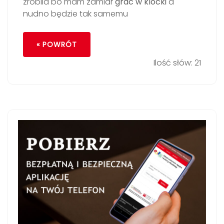
zrobila bo mam zamiar
grac w klocki
a
nudno będzie tak samemu
« POWRÓT
Ilość słów: 21