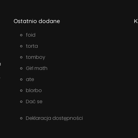
Ostatnio dodane
K
foid
torta
tomboy
a
Girl math
w
ate
blorbo
Dać se
Deklaracja dostępności