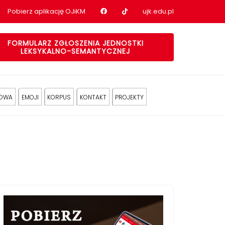
Nasz profil na Facebook
Nasz profil na tiktok
Pobierz aplikację OJiKM
ujk.edu.pl
FORMULARZ ZGŁOSZENIA JEDNOSTKI
LEKSYKALNO-SEMANTYCZNEJ
KOWA
EMOJI
KORPUS
KONTAKT
PROJEKTY