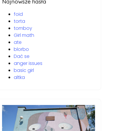
Najnowsze hasła
foid
torta
tomboy
Girl math
ate
blorbo
Dać se
anger issues
basic girl
altka