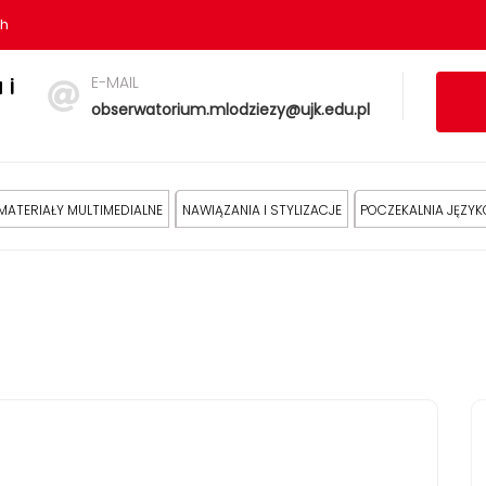
sh
E-MAIL
 i
obserwatorium.mlodziezy@ujk.edu.pl
MATERIAŁY MULTIMEDIALNE
NAWIĄZANIA I STYLIZACJE
POCZEKALNIA JĘZY