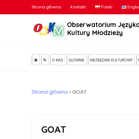
Strona główna
Kontakt
Polski
Engli
Obserwatorium Języka
Kultury Młodzieży
O NAS
SŁOWNIK
NIEZBĘDNIK KULTUROWY
Strona główna
»
GOAT
GOAT