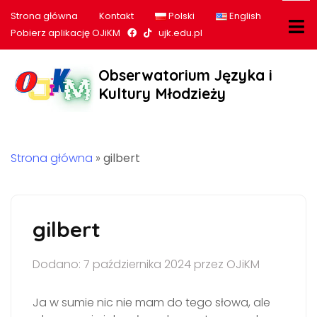
Strona główna
Kontakt
Polski
English
Nasz profil na Facebook
Nasz profil na tiktok
Pobierz aplikację OJiKM
ujk.edu.pl
Obserwatorium Języka i
Kultury Młodzieży
Strona główna
»
gilbert
gilbert
Dodano: 7 października 2024 przez OJiKM
Ja w sumie nic nie mam do tego słowa, ale