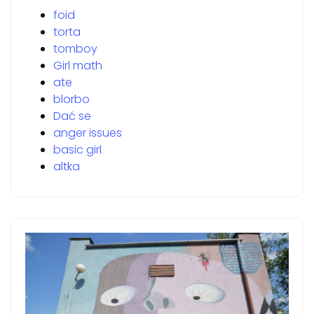
foid
torta
tomboy
Girl math
ate
blorbo
Dać se
anger issues
basic girl
altka