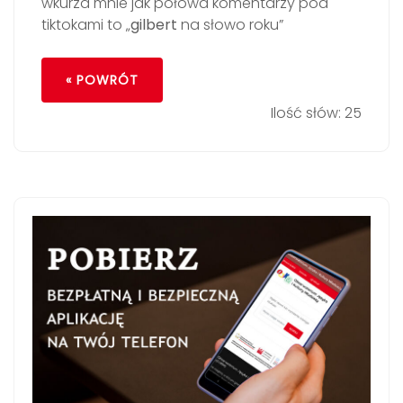
wkurza mnie jak połowa komentarzy pod
tiktokami to „
gilbert
na słowo roku”
« POWRÓT
Ilość słów: 25