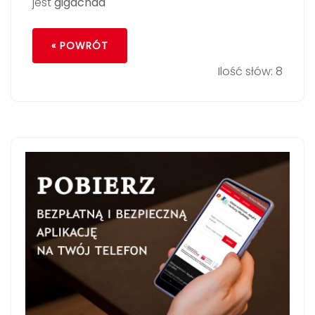
jest
gigachad
« POWRÓT
Ilość słów: 8