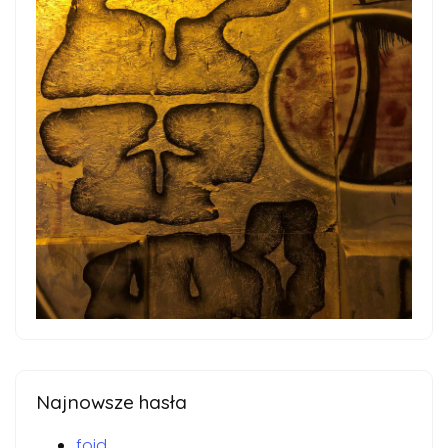
Najnowsze hasła
foid