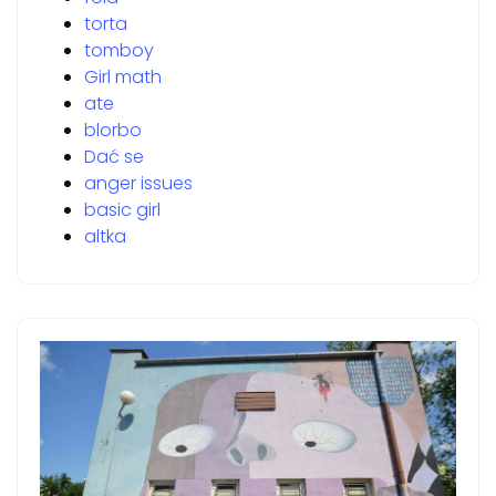
torta
tomboy
Girl math
ate
blorbo
Dać se
anger issues
basic girl
altka