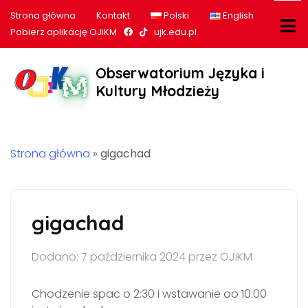
Strona główna
Kontakt
Polski
English
Nasz profil na Facebook
Nasz profil na tiktok
Pobierz aplikację OJiKM
ujk.edu.pl
Obserwatorium Języka i
Kultury Młodzieży
Strona główna
»
gigachad
gigachad
Dodano: 7 października 2024 przez OJiKM
Chodzenie spac o 2:30 i wstawanie oo 10:00