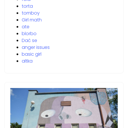
torta
tomboy
Girl math
ate
blorbo
Dać se
anger issues
basic girl
altka