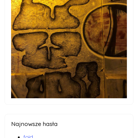
Najnowsze hasła
foid