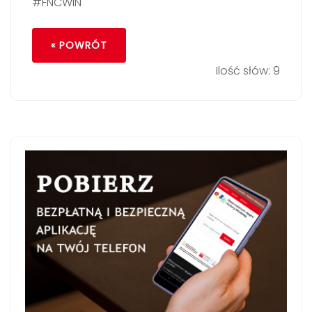
#FNCWIN
« POWRÓT
Ilość słów: 9