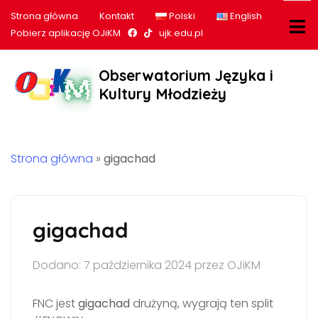
Strona główna
Kontakt
Polski
English
Nasz profil na Facebook
Nasz profil na tiktok
Pobierz aplikację OJiKM
ujk.edu.pl
Obserwatorium Języka i
Kultury Młodzieży
Strona główna
»
gigachad
gigachad
Dodano: 7 października 2024 przez OJiKM
FNC jest
gigachad
drużyną, wygrają ten split