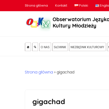
Strona główna
Kontakt
Polski
Engli
Obserwatorium Języka
Kultury Młodzieży
O NAS
SŁOWNIK
NIEZBĘDNIK KULTUROWY
Strona główna
»
gigachad
gigachad