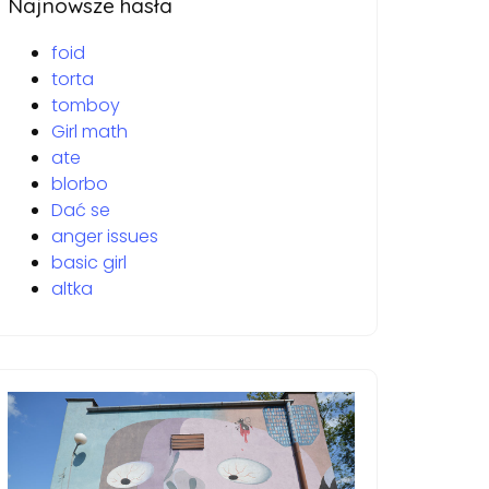
Najnowsze hasła
foid
torta
tomboy
Girl math
ate
blorbo
Dać se
anger issues
basic girl
altka