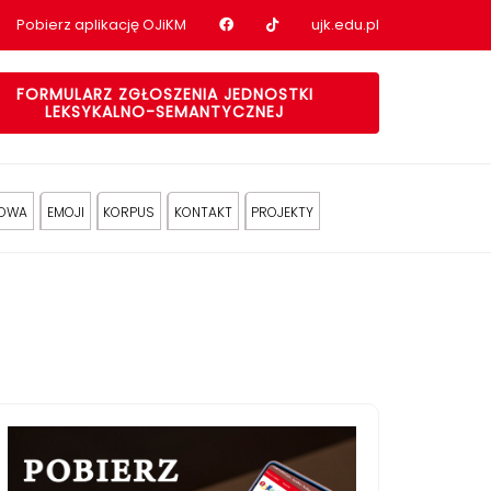
Nasz profil na Facebook
Nasz profil na tiktok
Pobierz aplikację OJiKM
ujk.edu.pl
FORMULARZ ZGŁOSZENIA JEDNOSTKI
LEKSYKALNO-SEMANTYCZNEJ
KOWA
EMOJI
KORPUS
KONTAKT
PROJEKTY