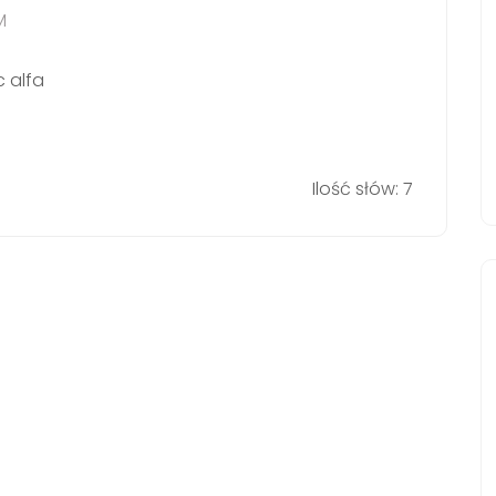
M
c alfa
Ilość słów: 7