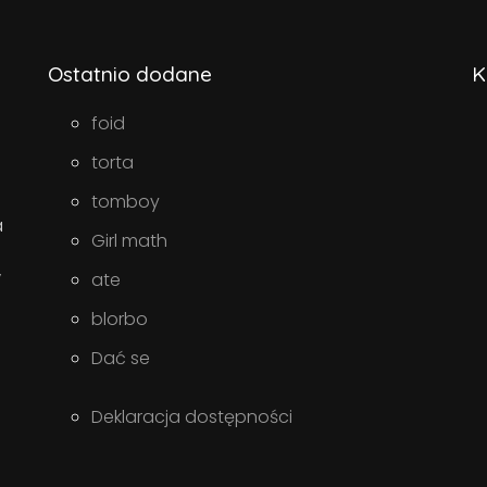
Ostatnio dodane
K
foid
torta
tomboy
a
Girl math
w
ate
blorbo
Dać se
Deklaracja dostępności