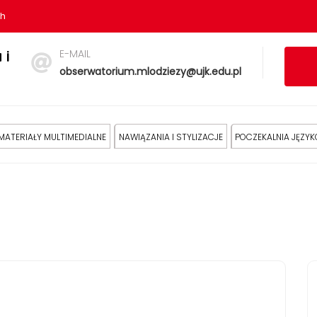
sh
E-MAIL
 i
obserwatorium.mlodziezy@ujk.edu.pl
MATERIAŁY MULTIMEDIALNE
NAWIĄZANIA I STYLIZACJE
POCZEKALNIA JĘZY