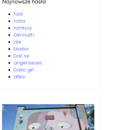
Najnowsze hasła
foid
torta
tomboy
Girl math
ate
blorbo
Dać se
anger issues
basic girl
altka