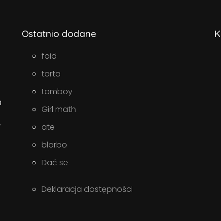
Ostatnio dodane
K
foid
torta
tomboy
a
Girl math
w
ate
blorbo
Dać se
Deklaracja dostępności