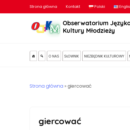
Strona główna
Kontakt
Polski
Engli
Obserwatorium Języka
Kultury Młodzieży
O NAS
SŁOWNIK
NIEZBĘDNIK KULTUROWY
Strona główna
»
giercować
giercować