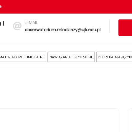
sh
E-MAIL
 i
obserwatorium.mlodziezy@ujk.edu.pl
MATERIAŁY MULTIMEDIALNE
NAWIĄZANIA I STYLIZACJE
POCZEKALNIA JĘZY