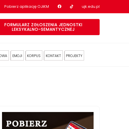
Nasz profil na Facebook
Nasz profil na tiktok
Pobierz aplikację OJiKM
ujk.edu.pl
FORMULARZ ZGŁOSZENIA JEDNOSTKI
LEKSYKALNO-SEMANTYCZNEJ
KOWA
EMOJI
KORPUS
KONTAKT
PROJEKTY