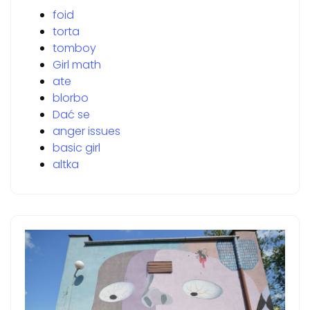
foid
torta
tomboy
Girl math
ate
blorbo
Dać se
anger issues
basic girl
altka