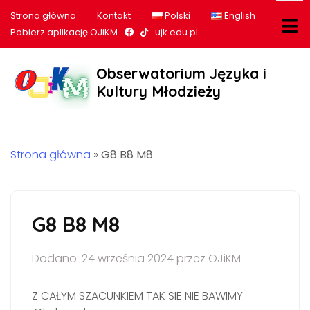
Strona główna
Kontakt
Polski
English
Nasz profil na Facebook
Nasz profil na tiktok
Pobierz aplikację OJiKM
ujk.edu.pl
Obserwatorium Języka i
Kultury Młodzieży
Strona główna
»
G8 B8 M8
G8 B8 M8
Dodano: 24 września 2024 przez OJiKM
Z CAŁYM SZACUNKIEM TAK SIE NIE BAWIMY