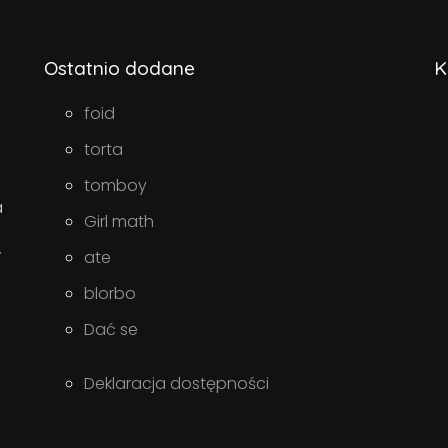
Ostatnio dodane
K
foid
torta
tomboy
a
Girl math
w
ate
blorbo
Dać se
Deklaracja dostępności