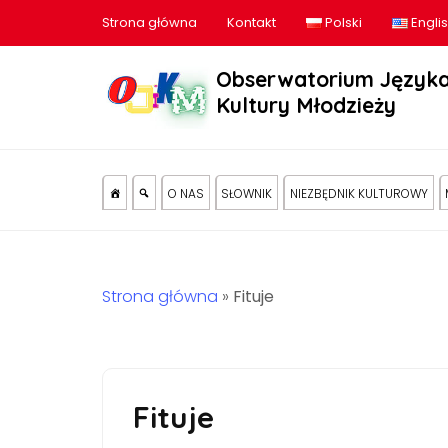
Strona główna
Kontakt
Polski
Engli
Obserwatorium Języka
Kultury Młodzieży
O NAS
SŁOWNIK
NIEZBĘDNIK KULTUROWY
Strona główna
»
Fituje
Fituje