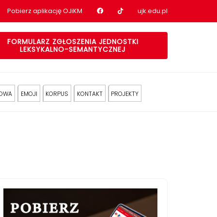
Nasz profil na Facebook
Nasz profil na tiktok
Pobierz aplikację OJiKM
ujk.edu.pl
FORMULARZ ZGŁOSZENIA JEDNOSTKI
LEKSYKALNO-SEMANTYCZNEJ
KOWA
EMOJI
KORPUS
KONTAKT
PROJEKTY