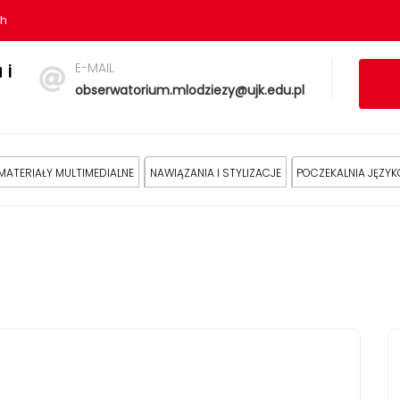
sh
E-MAIL
 i
obserwatorium.mlodziezy@ujk.edu.pl
MATERIAŁY MULTIMEDIALNE
NAWIĄZANIA I STYLIZACJE
POCZEKALNIA JĘZY