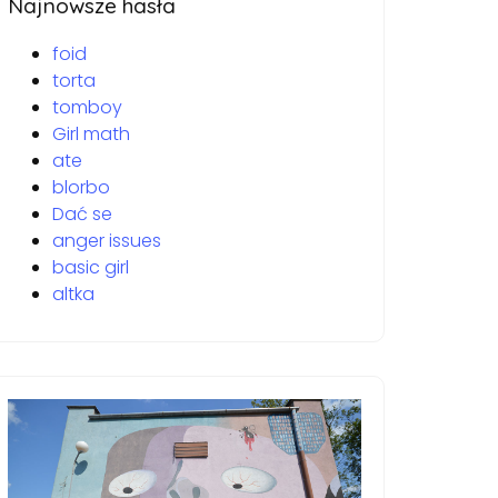
Najnowsze hasła
foid
torta
tomboy
Girl math
ate
blorbo
Dać se
anger issues
basic girl
altka