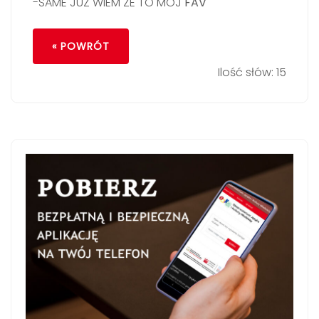
-SAME JUZ WIEM ZE TO MOJ
FAV
« POWRÓT
Ilość słów: 15