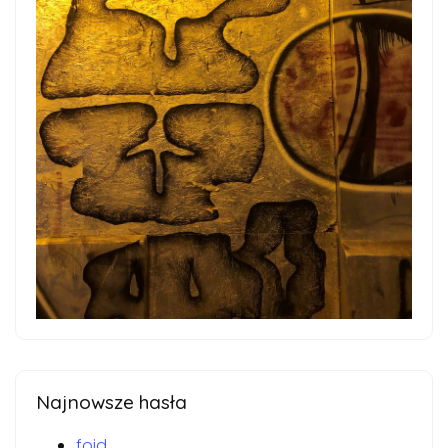
Najnowsze hasła
foid