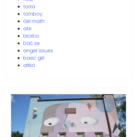
torta
tomboy
Girl math
ate
blorbo
Dać se
anger issues
basic girl
altka