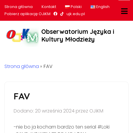
Strona główna
Kontakt
Polski
English
Nasz profil na Facebook
Nasz profil na tiktok
Pobierz aplikację OJiKM
ujk.edu.pl
Obserwatorium Języka i
Kultury Młodzieży
Strona główna
»
FAV
FAV
Dodano: 20 września 2024 przez OJiKM
-nie bo ja kocham bardzo ten serial #Loki