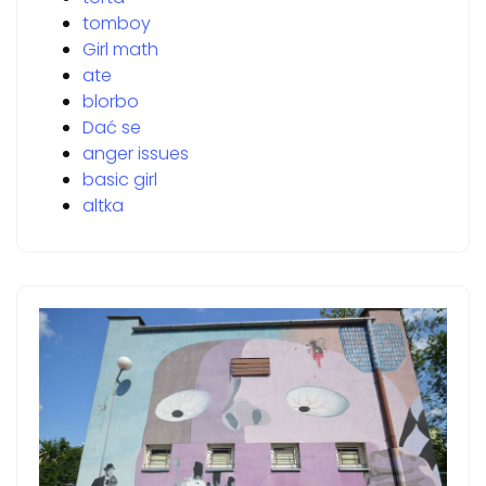
tomboy
Girl math
ate
blorbo
Dać se
anger issues
basic girl
altka