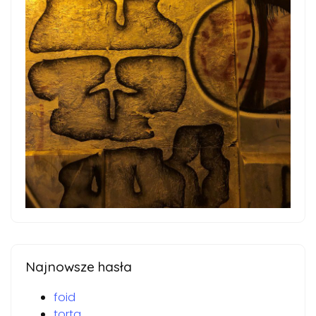
Najnowsze hasła
foid
torta