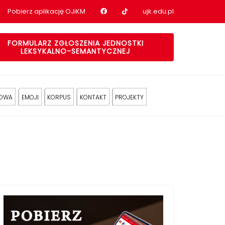
Nasz profil na Facebook
Nasz profil na tiktok
Pobierz aplikację OJiKM
ujk.edu.pl
FORMULARZ ZGŁOSZENIA JEDNOSTKI
LEKSYKALNO-SEMANTYCZNEJ
KOWA
EMOJI
KORPUS
KONTAKT
PROJEKTY