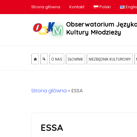
Strona główna
Kontakt
Polski
Engli
Obserwatorium Języka
Kultury Młodzieży
O NAS
SŁOWNIK
NIEZBĘDNIK KULTUROWY
Strona główna
»
ESSA
ESSA