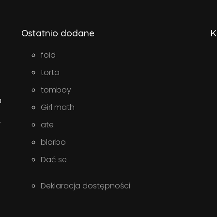
Ostatnio dodane
K
foid
torta
tomboy
a
Girl math
w
ate
blorbo
Dać se
Deklaracja dostępności