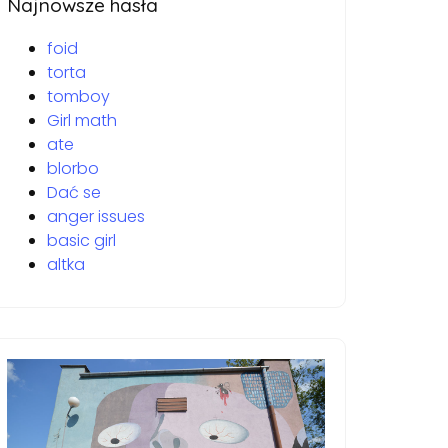
Najnowsze hasła
foid
torta
tomboy
Girl math
ate
blorbo
Dać se
anger issues
basic girl
altka