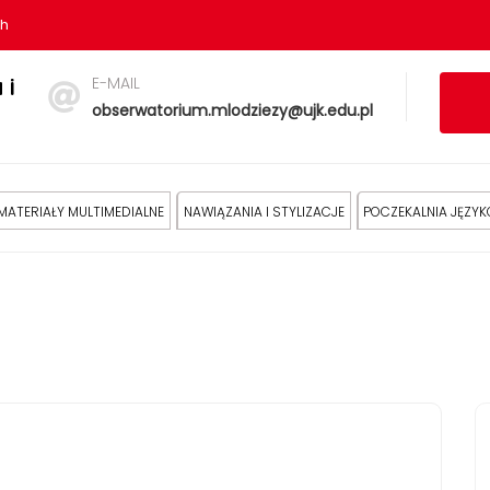
sh
E-MAIL
 i
obserwatorium.mlodziezy@ujk.edu.pl
MATERIAŁY MULTIMEDIALNE
NAWIĄZANIA I STYLIZACJE
POCZEKALNIA JĘZY