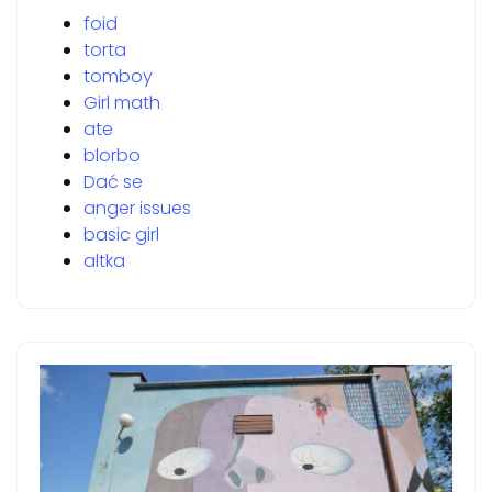
foid
torta
tomboy
Girl math
ate
blorbo
Dać se
anger issues
basic girl
altka