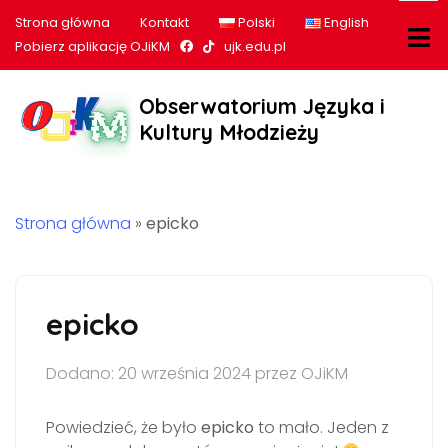
Strona główna
Kontakt
Polski
English
Nasz profil na Facebook
Nasz profil na tiktok
Pobierz aplikację OJiKM
ujk.edu.pl
Obserwatorium Języka i
Kultury Młodzieży
Strona główna
»
epicko
epicko
Dodano: 20 września 2024 przez OJiKM
Powiedzieć, że było
epicko
to mało. Jeden z