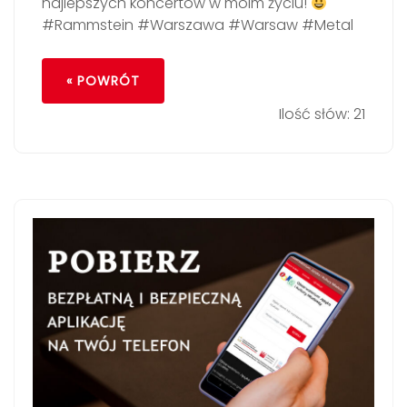
najlepszych koncertów w moim życiu!
#Rammstein #Warszawa #Warsaw #Metal
« POWRÓT
Ilość słów: 21