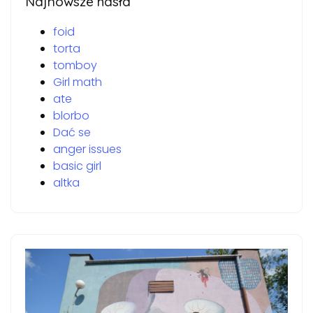
Najnowsze hasła
foid
torta
tomboy
Girl math
ate
blorbo
Dać se
anger issues
basic girl
altka