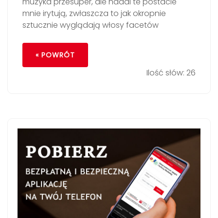
muzyka przesuper, ale nadal te postacie
mnie irytują, zwłaszcza to jak okropnie
sztucznie wyglądają włosy facetów
« POWRÓT
Ilość słów: 26