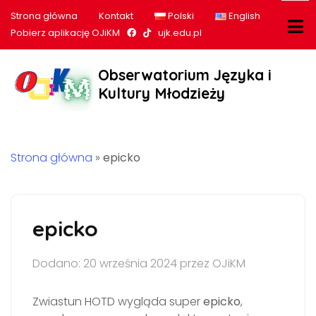
Strona główna
Kontakt
Polski
English
Nasz profil na Facebook
Nasz profil na tiktok
Pobierz aplikację OJiKM
ujk.edu.pl
Obserwatorium Języka i
Kultury Młodzieży
Strona główna
»
epicko
epicko
Dodano: 20 września 2024 przez OJiKM
Zwiastun HOTD wygląda super
epicko
,