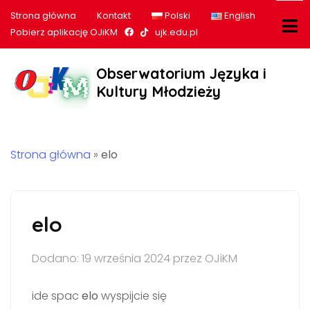
Strona główna
Kontakt
Polski
English
Nasz profil na Facebook
Nasz profil na tiktok
Pobierz aplikację OJiKM
ujk.edu.pl
Obserwatorium Języka i
Kultury Młodzieży
Strona główna
»
elo
elo
Dodano: 19 września 2024 przez OJiKM
ide spac
elo
wyspijcie się