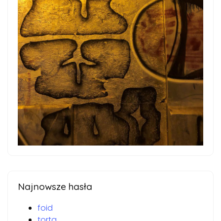
Najnowsze hasła
foid
torta