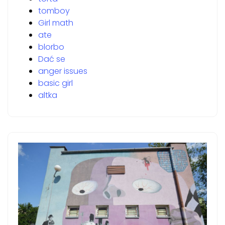
tomboy
Girl math
ate
blorbo
Dać se
anger issues
basic girl
altka