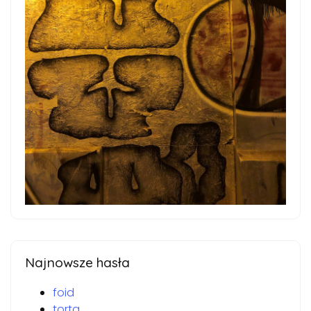
Najnowsze hasła
foid
torta