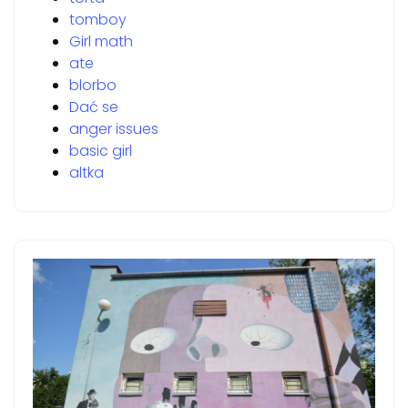
tomboy
Girl math
ate
blorbo
Dać se
anger issues
basic girl
altka