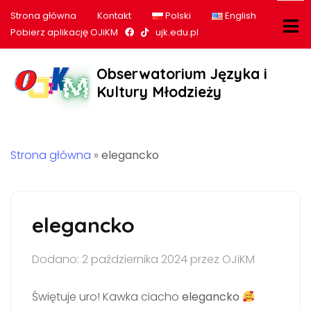
Strona główna
Kontakt
Polski
English
Nasz profil na Facebook
Nasz profil na tiktok
Pobierz aplikację OJiKM
ujk.edu.pl
Obserwatorium Języka i
Kultury Młodzieży
Strona główna
»
elegancko
elegancko
Dodano: 2 października 2024 przez OJiKM
Świętuje uro! Kawka ciacho
elegancko