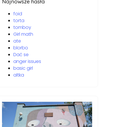
Najnowsze hasła
foid
torta
tomboy
Girl math
ate
blorbo
Dać se
anger issues
basic girl
altka