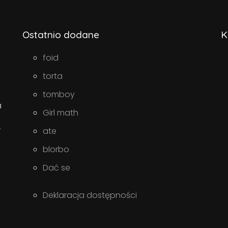
Ostatnio dodane
K
foid
torta
tomboy
a
Girl math
w
ate
blorbo
Dać se
Deklaracja dostępności