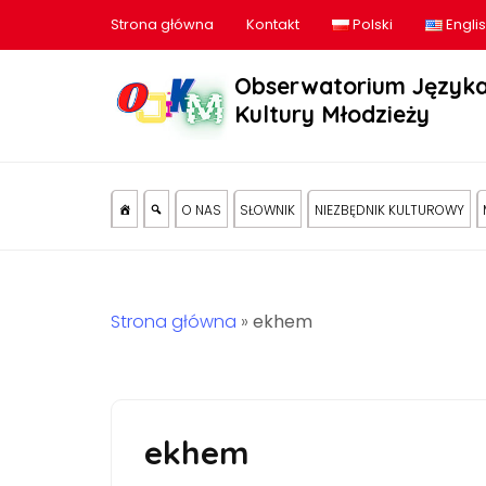
Strona główna
Kontakt
Polski
Engli
Obserwatorium Języka
Kultury Młodzieży
O NAS
SŁOWNIK
NIEZBĘDNIK KULTUROWY
Strona główna
»
ekhem
ekhem