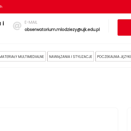
sh
E-MAIL
 i
obserwatorium.mlodziezy@ujk.edu.pl
MATERIAŁY MULTIMEDIALNE
NAWIĄZANIA I STYLIZACJE
POCZEKALNIA JĘZY