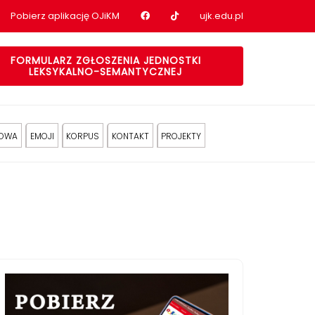
Nasz profil na Facebook
Nasz profil na tiktok
Pobierz aplikację OJiKM
ujk.edu.pl
FORMULARZ ZGŁOSZENIA JEDNOSTKI
LEKSYKALNO-SEMANTYCZNEJ
KOWA
EMOJI
KORPUS
KONTAKT
PROJEKTY