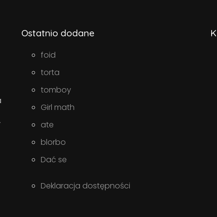
Ostatnio dodane
K
foid
torta
tomboy
a
Girl math
w
ate
blorbo
Dać se
Deklaracja dostępności