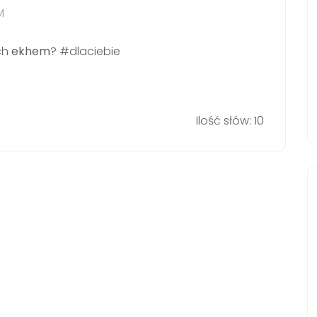
M
ch
ekhem
? #dlaciebie
Ilość słów: 10