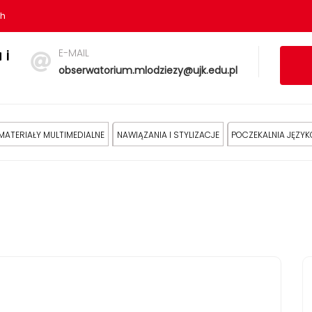
sh
E-MAIL
 i
obserwatorium.mlodziezy@ujk.edu.pl
MATERIAŁY MULTIMEDIALNE
NAWIĄZANIA I STYLIZACJE
POCZEKALNIA JĘZY