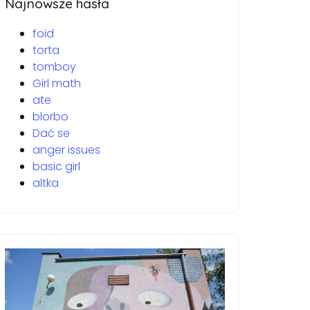
Najnowsze hasła
foid
torta
tomboy
Girl math
ate
blorbo
Dać se
anger issues
basic girl
altka