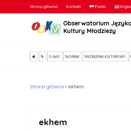
Strona główna
Kontakt
Polski
Engli
Obserwatorium Języka
Kultury Młodzieży
O NAS
SŁOWNIK
NIEZBĘDNIK KULTUROWY
Strona główna
»
ekhem
ekhem