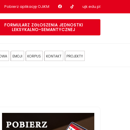
Nasz profil na Facebook
Nasz profil na tiktok
Pobierz aplikację OJiKM
ujk.edu.pl
FORMULARZ ZGŁOSZENIA JEDNOSTKI
LEKSYKALNO-SEMANTYCZNEJ
KOWA
EMOJI
KORPUS
KONTAKT
PROJEKTY