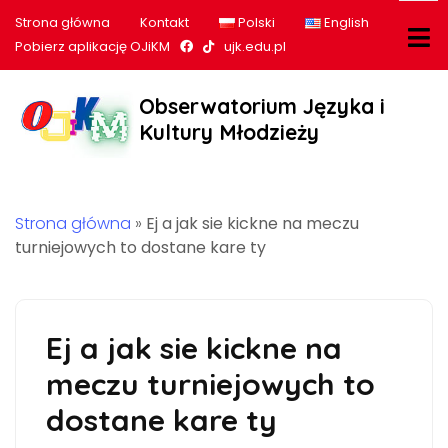
Strona główna
Kontakt
Polski
English
Nasz profil na Facebook
Nasz profil na tiktok
Pobierz aplikację OJiKM
ujk.edu.pl
Obserwatorium Języka i
Kultury Młodzieży
Strona główna
»
Ej a jak sie kickne na meczu
turniejowych to dostane kare ty
Ej a jak sie kickne na
meczu turniejowych to
dostane kare ty