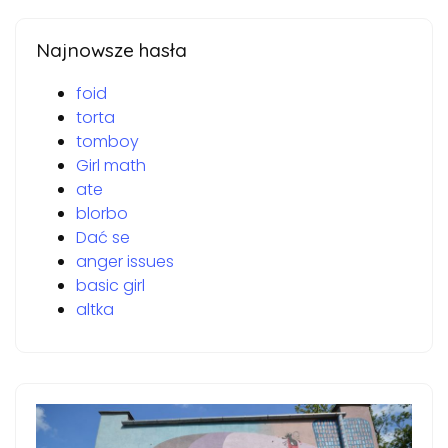
Najnowsze hasła
foid
torta
tomboy
Girl math
ate
blorbo
Dać se
anger issues
basic girl
altka