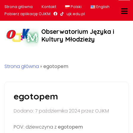
Strona główna
Kontakt
Polski
English
Nasz profil na Facebook
Nasz profil na tiktok
Pobierz aplikację OJiKM
ujk.edu.pl
Obserwatorium Języka i
Kultury Młodzieży
Strona główna
»
egotopem
egotopem
Dodano: 7 października 2024 przez OJiKM
POV: dziewczyna z
egotopem