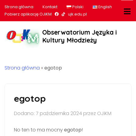
Strona główna
Kontakt
Polski
English
Nasz profil na Facebook
Nasz profil na tiktok
Pobierz aplikację OJiKM
ujk.edu.pl
Obserwatorium Języka i
Kultury Młodzieży
Strona główna
»
egotop
egotop
Dodano: 7 października 2024 przez OJiKM
No ten to ma mocny
egotop
!