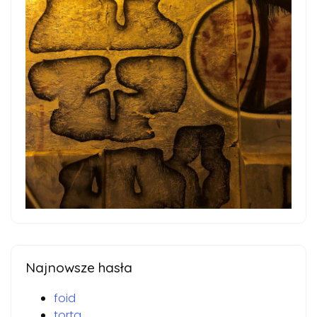
Najnowsze hasła
foid
torta