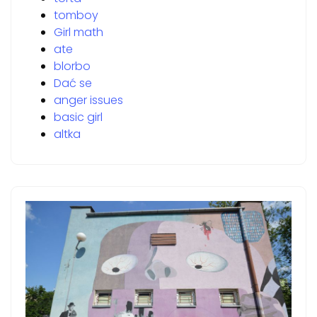
tomboy
Girl math
ate
blorbo
Dać se
anger issues
basic girl
altka