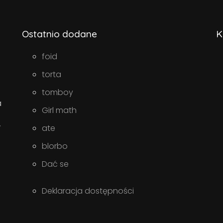
Ostatnio dodane
K
foid
torta
tomboy
a
Girl math
w
ate
blorbo
Dać se
Deklaracja dostępności