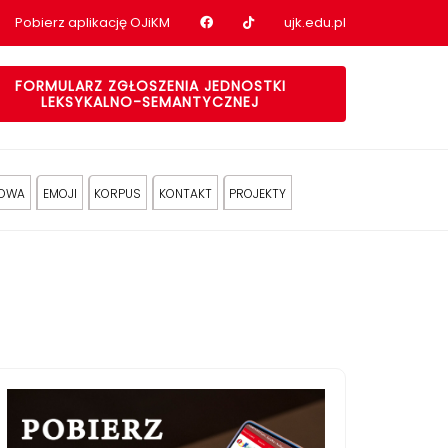
Nasz profil na Facebook
Nasz profil na tiktok
Pobierz aplikację OJiKM
ujk.edu.pl
FORMULARZ ZGŁOSZENIA JEDNOSTKI
LEKSYKALNO-SEMANTYCZNEJ
KOWA
EMOJI
KORPUS
KONTAKT
PROJEKTY