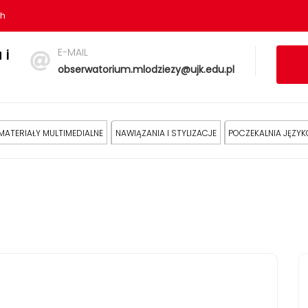
sh
E-MAIL
 i
obserwatorium.mlodziezy@ujk.edu.pl
MATERIAŁY MULTIMEDIALNE
NAWIĄZANIA I STYLIZACJE
POCZEKALNIA JĘZY