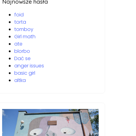
Najnowsze hasła
foid
torta
tomboy
Girl math
ate
blorbo
Dać se
anger issues
basic girl
altka