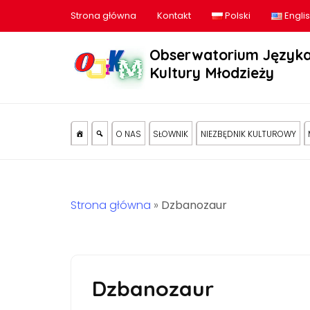
Strona główna
Kontakt
Polski
Engli
Obserwatorium Języka
Kultury Młodzieży
O NAS
SŁOWNIK
NIEZBĘDNIK KULTUROWY
Strona główna
»
Dzbanozaur
Dzbanozaur