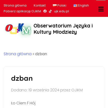
Strona główna
Kontakt
Polski
English
Nasz profil na Facebook
Nasz profil na tiktok
Pobierz aplikację OJiKM
ujk.edu.pl
Obserwatorium Języka i
Kultury Młodzieży
Strona główna
»
dzban
dzban
Dodano: 19 września 2024 przez OJiKM
Ło Ciem F Hój