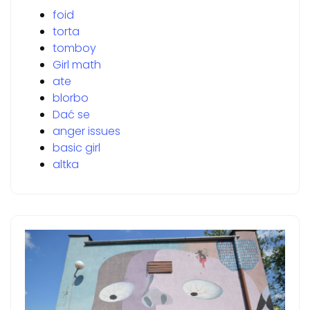
foid
torta
tomboy
Girl math
ate
blorbo
Dać se
anger issues
basic girl
altka