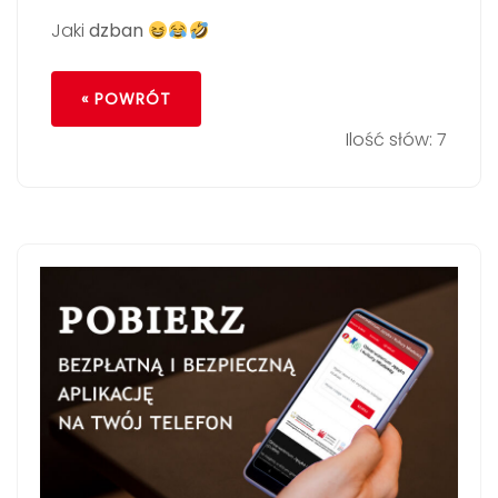
Jaki
dzban
« POWRÓT
Ilość słów: 7