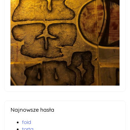
Najnowsze hasła
foid
torta