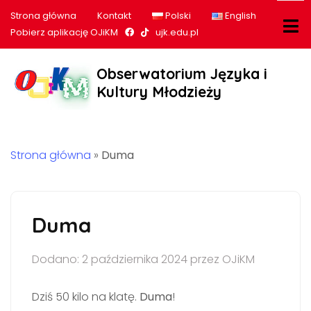
Strona główna
Kontakt
Polski
English
Nasz profil na Facebook
Nasz profil na tiktok
Pobierz aplikację OJiKM
ujk.edu.pl
Obserwatorium Języka i
Kultury Młodzieży
Strona główna
»
Duma
Duma
Dodano: 2 października 2024 przez OJiKM
Dziś 50 kilo na klatę.
Duma
!