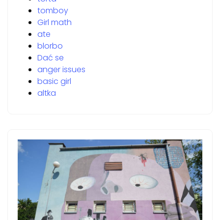
tomboy
Girl math
ate
blorbo
Dać se
anger issues
basic girl
altka