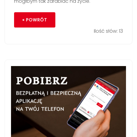
mógłbym tak zarabiać na życie.
« POWRÓT
Ilość słów: 13