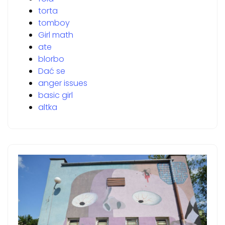
torta
tomboy
Girl math
ate
blorbo
Dać se
anger issues
basic girl
altka