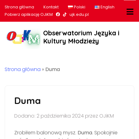
Strona główna
Kontakt
Polski
English
Nasz profil na Facebook
Nasz profil na tiktok
Pobierz aplikację OJiKM
ujk.edu.pl
Obserwatorium Języka i
Kultury Młodzieży
Strona główna
»
Duma
Duma
Dodano: 2 października 2024 przez OJiKM
Zrobiłem balonową mysz.
Duma
. Spokojnie