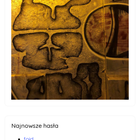
Najnowsze hasła
foid