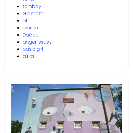
tomboy
Girl math
ate
blorbo
Dać se
anger issues
basic girl
altka