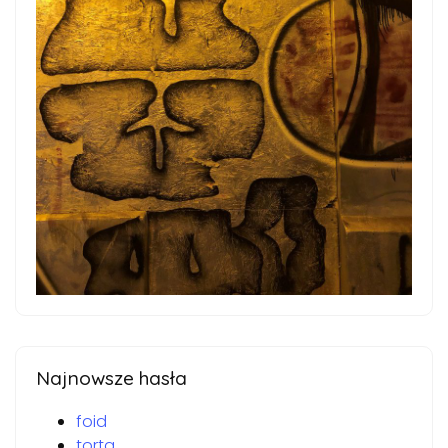
Najnowsze hasła
foid
torta