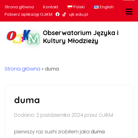
Strona główna
Kontakt
Polski
English
Nasz profil na Facebook
Nasz profil na tiktok
Pobierz aplikację OJiKM
ujk.edu.pl
Obserwatorium Języka i
Kultury Młodzieży
Strona główna
»
duma
duma
Dodano: 2 października 2024 przez OJiKM
pierwszy raz sushi zrobiłem jaka
duma