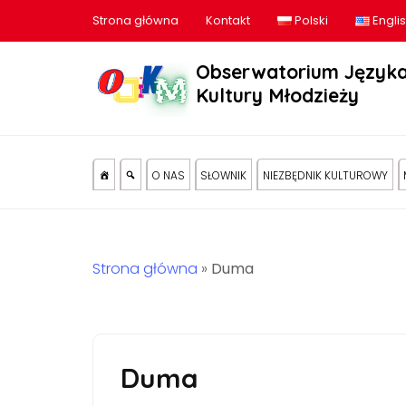
Strona główna
Kontakt
Polski
Engli
Obserwatorium Języka
Kultury Młodzieży
O NAS
SŁOWNIK
NIEZBĘDNIK KULTUROWY
Strona główna
»
Duma
Duma