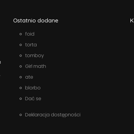
Ostatnio dodane
K
foid
torta
tomboy
a
Girl math
w
ate
blorbo
Dać se
Deklaracja dostępności