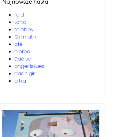
Najnowsze hasła
foid
torta
tomboy
Girl math
ate
blorbo
Dać se
anger issues
basic girl
altka