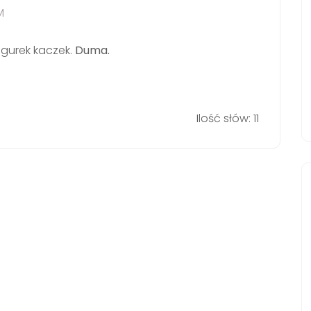
M
igurek kaczek.
Duma.
Ilość słów: 11