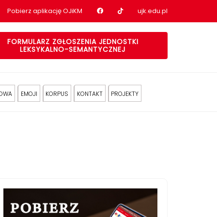
Nasz profil na Facebook
Nasz profil na tiktok
Pobierz aplikację OJiKM
ujk.edu.pl
FORMULARZ ZGŁOSZENIA JEDNOSTKI
LEKSYKALNO-SEMANTYCZNEJ
KOWA
EMOJI
KORPUS
KONTAKT
PROJEKTY