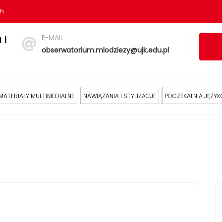
sh
E-MAIL
 i
obserwatorium.mlodziezy@ujk.edu.pl
MATERIAŁY MULTIMEDIALNE
NAWIĄZANIA I STYLIZACJE
POCZEKALNIA JĘZY